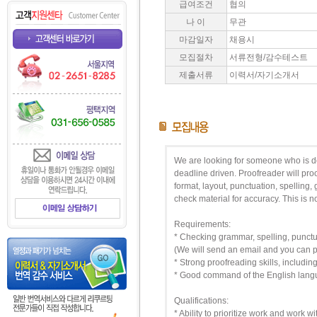
급여조건
협의
나 이
무관
마감일자
채용시
모집절차
서류전형/감수테스트
제출서류
이력서/자기소개서
We are looking for someone who is det
deadline driven. Proofreader will pro
format, layout, punctuation, spelling,
check material for accuracy. This is no
Requirements:
* Checking grammar, spelling, punctua
(We will send an email and you can pri
* Strong proofreading skills, includin
* Good command of the English lan
Qualifications:
* Ability to prioritize work and work 