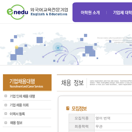
모집직종
영어 번역
최종학력
무관