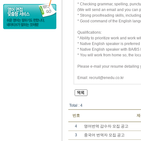
* Checking grammar, spelling, punctua
(We will send an email and you can pri
* Strong proofreading skills, includin
* Good command of the English lan
Qualifications:
* Ability to prioritize work and work 
* Native English speaker is preferred
* Native English speaker with BA/BS 
* You will work from home so, the locat
Please e-mail your resume detailing 
Email: recruit@enedu.co.kr
Total : 4
번호
제
4
영어번역 감수자 모집 공고
3
중국어 번역자 모집 공고