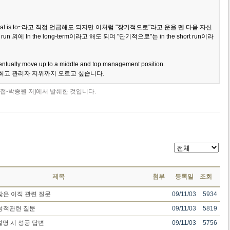
 goal is to~라고 직접 언급해도 되지만 이처럼 "장기적으로"라고 운을 뗀 다음 자신
run 외에 In the long-term이라고 해도 되며 "단기적으로"는 in the short run이라
eventually move up to a middle and top management position.
최고 관리자 지위까지 오르고 싶습니다.
면접-박종원 저]에서 발췌한 것입니다.
제목
첨부
등록일
조회
잦은 이직 관련 질문
09/11/03
5934
성적관련 질문
09/11/03
5819
설명 시 성공 답변
09/11/03
5756