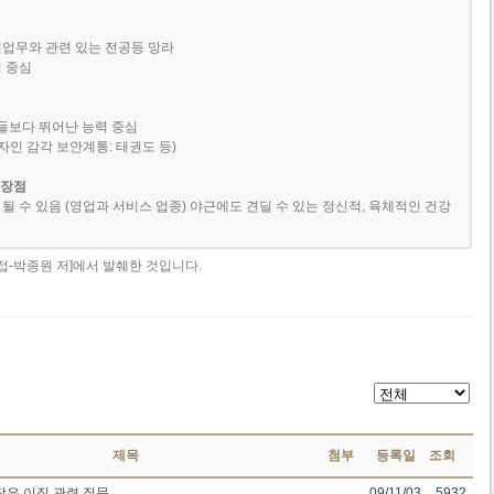
원업무와 관련 있는 전공등 망라
력 중심
남들보다 뛰어난 능력 중심
자인 감각 보안계통: 태권도 등)
 장점
될 수 있음 (영업과 서비스 업종) 야근에도 견딜 수 있는 정신적, 육체적인 건강
면접-박종원 저]에서 발췌한 것입니다.
제목
첨부
등록일
조회
잦은 이직 관련 질문
09/11/03
5932